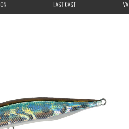
SON
LAST CAST
VA