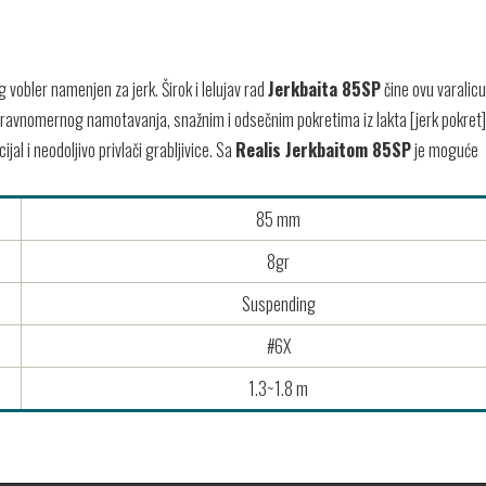
vobler namenjen za jerk. Širok i lelujav rad
Jerkbaita 85SP
čine ovu varalicu
 ravnomernog namotavanja, snažnim i odsečnim pokretima iz lakta [jerk pokret]
al i neodoljivo privlači grabljivice. Sa
Realis Jerkbaitom 85SP
je moguće
85 mm
8gr
Suspending
#6X
1.3~1.8 m